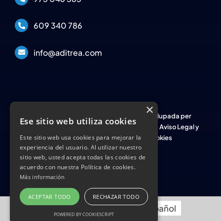
609 340 786
info@aditrea.com
×
© Copyright 2026 Aditrea | Web desenvolupada per
Ese sitio web utiliza cookies
|
Política de Privacidad
|
Aviso Legal y
Este sitio web usa cookies para mejorar la
condiciones de uso
|
Política de Cookies
experiencia del usuario. Al utilizar nuestro
sitio web, usted acepta todas las cookies de
acuerdo con nuestra Política de cookies.
Más información
ACEPTAR TODO
RECHAZAR TODO
Català
(
Catalán
)
Español
POWERED BY COOKIESCRIPT