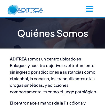
Saltar
al
Togg
contenido
Navig
Quiénes Somos
Inicio
Quiénes Somos
ADITREA
somos un centro ubicado en
Adicciones
Balaguer y nuestro objetivo es el tratamiento
sin ingreso por adicciones a sustancias como
Qué es ser adicto
el alcohol, la cocaína, los tranquilizantes o las
drogas sintéticas, y adicciones
comportamentales como el juego patológico.
El Tratamiento
El centro nace a manos de la Psicóloga y