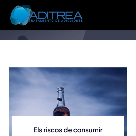
Skip
to
jordi_vzywgksl
content
Els riscos de consumir