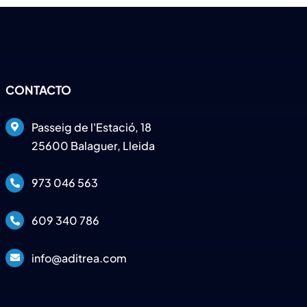
CONTACTO
Passeig de l'Estació, 18
25600 Balaguer, Lleida
973 046 563
609 340 786
info@aditrea.com